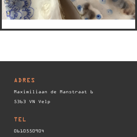
ADRES
Maximiliaan de Manstraat 6
5363 VN Velp
TEL
0610550904