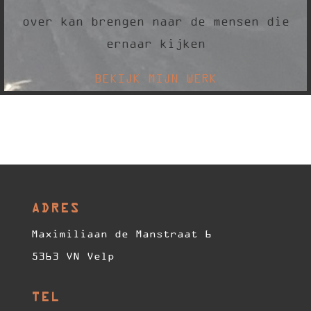
over kan brengen naar de mensen die
ernaar kijken
BEKIJK MIJN WERK
ADRES
Maximiliaan de Manstraat 6
5363 VN Velp
TEL